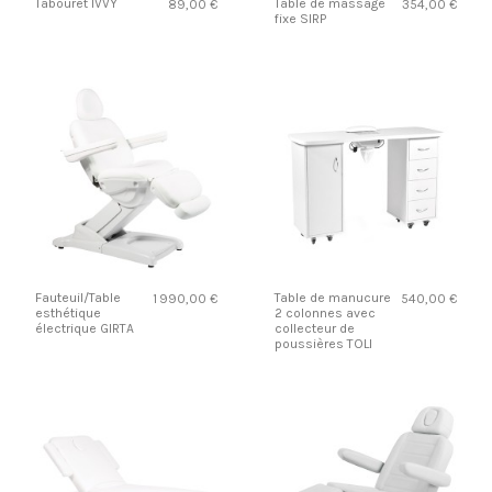
Tabouret IVVY
Table de massage
89,00 €
354,00 €
fixe SIRP
Fauteuil/Table
Table de manucure
1 990,00 €
540,00 €
esthétique
2 colonnes avec
électrique GIRTA
collecteur de
poussières TOLI