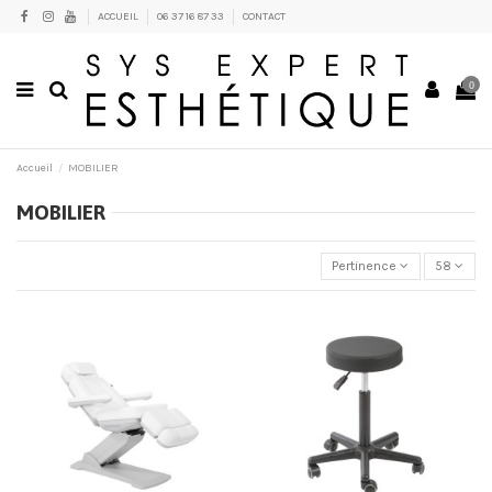
ACCUEIL
06 37 16 87 33
CONTACT
0
Accueil
MOBILIER
MOBILIER
Pertinence
58