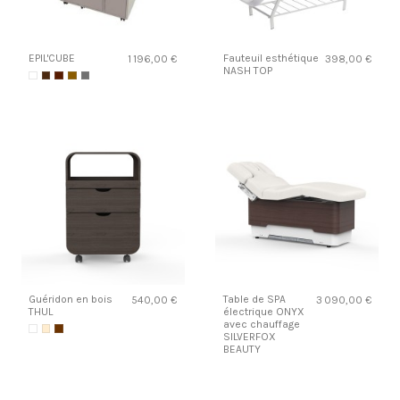
EPIL'CUBE
Fauteuil esthétique
1 196,00 €
398,00 €
NASH TOP
Guéridon en bois
Table de SPA
540,00 €
3 090,00 €
THUL
électrique ONYX
avec chauffage
SILVERFOX
BEAUTY