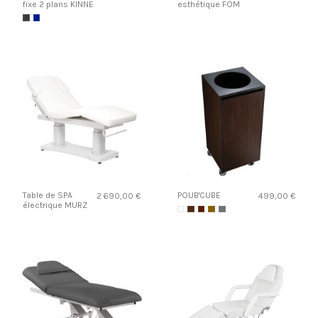
fixe 2 plans KINNE
esthétique FOM
Table de SPA
POUB'CUBE
2 690,00 €
499,00 €
électrique MURZ