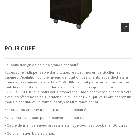
POUB'CUBE
Poubelle design en bois de grande capacité.
Accessoire indispensable dans toutes les cabines en particulier les
cabines d'épilation dont le niveau de rotation des clients et de déchets à
chaque passage est élevé. La POUB'CUBE se fond parfaitement aux autres
mobiliers et est disponible dans les mêmes coloris que le mobilier
PRODESIGNPLUS que nous vous proposons. Placé par exemple, côte à côte
avec les références de guéridons Epil'Cube et Twin'Epil, vous obtiendrez un
meuble continu et uniforme, design et ultra fonctionnel.
• 4 roulettes anti-rayures pour facilité la mobilité
• Ouverture verticale par un couvercle supérieur
• Cadre de maintien avec arceau métallique pour sac poubelle 100 Litres
• Coloris finition bois au choix