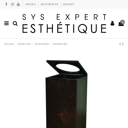
ACCUEIL
06 37 16 87 33
CONTACT
0
Accueil
MOBILIER
GUÉRIDON
POUB'CUBE