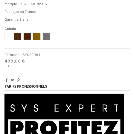
Marque : PRODESIGNPLUS
Fabriqué en France
Garantie 2 ans
Coloris
Blanc
Wengé
Rouille
Bois blanchi
Gris
Référence
SYS22094
499,00 €
TTC
TARIFS PROFESSIONNELS