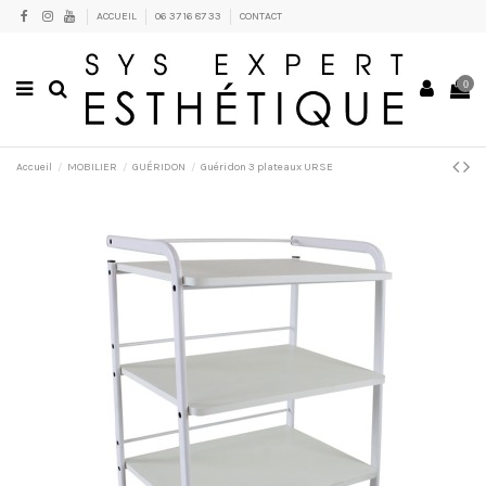
ACCUEIL
06 37 16 87 33
CONTACT
0
Accueil
MOBILIER
GUÉRIDON
Guéridon 3 plateaux URSE