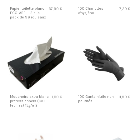
Papier toilette blanc
100 Charlottes
37,90 €
7,20 €
ECOLABEL - 2 plis -
d'hygiène
pack de 96 rouleaux
Mouchoirs extra blanc
100 Gants nitrile non
1,80 €
11,90 €
professionnels (100
poudrés
feuilles) 15g/m2