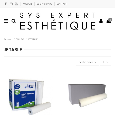
ACCUEIL
06 37 16 87 33
CONTACT
0
Accueil
CONSO'
JETABLE
JETABLE
Pertinence
13