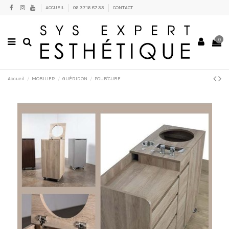
ACCUEIL
06 37 16 87 33
CONTACT
0
Accueil
MOBILIER
GUÉRIDON
POUB'CUBE