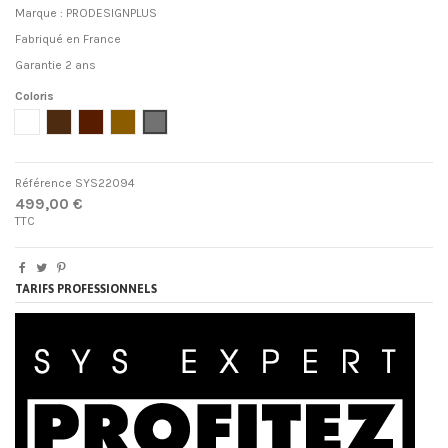
Marque : PRODESIGNPLUS
Fabriqué en France
Garantie 2 ans
Coloris
Blanc
Wengé
Rouille
Bois blanchi
Gris
Référence
SYS22094
499,00 €
TTC
TARIFS PROFESSIONNELS