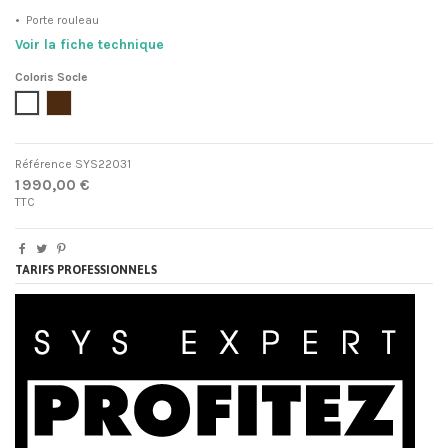
•
Porte rouleau
Voir la fiche technique
Coloris Socle
Blanc
Brun foncé
Référence
SYS22031
1 990,00 €
TTC
TARIFS PROFESSIONNELS