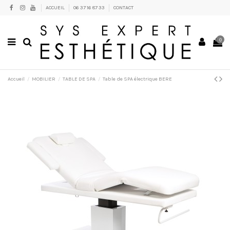
ACCUEIL
06 37 16 87 33
CONTACT
0
Accueil
MOBILIER
TABLE DE SPA
Table de SPA électrique BERE