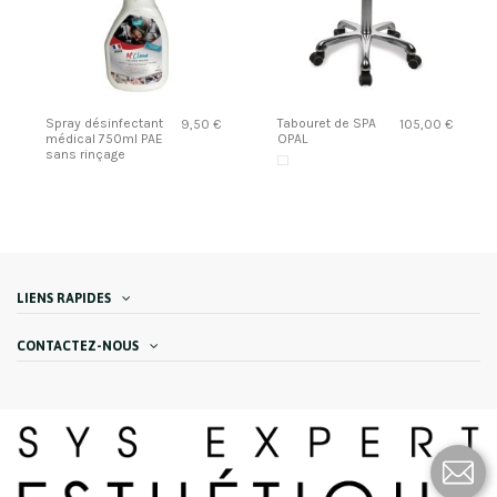
Spray désinfectant
Tabouret de SPA
9,50 €
105,00 €
médical 750ml PAE
OPAL
sans rinçage
LIENS RAPIDES
CONTACTEZ-NOUS