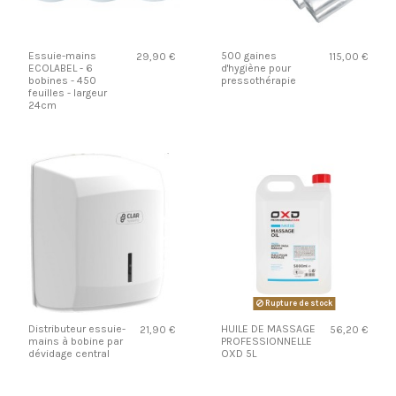
Essuie-mains
500 gaines
29,90 €
115,00 €
ECOLABEL - 6
d'hygiène pour
bobines - 450
pressothérapie
feuilles - largeur
24cm
Rupture de stock
Distributeur essuie-
HUILE DE MASSAGE
21,90 €
56,20 €
mains à bobine par
PROFESSIONNELLE
dévidage central
OXD 5L