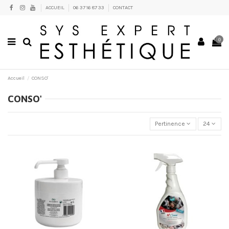
ACCUEIL
06 37 16 87 33
CONTACT
0
Accueil
CONSO'
CONSO'
Pertinence
24