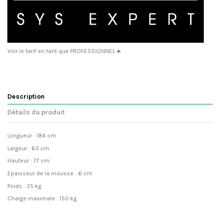
Voir le tarif en tant que PROFESSIONNEL ►
Description
Détails du produit
Longueur : 184 cm
Largeur : 63 cm
Hauteur : 77 cm
Epaisseur de la mousse : 6 cm
Poids : 35 kg
Charge maximale : 150 kg