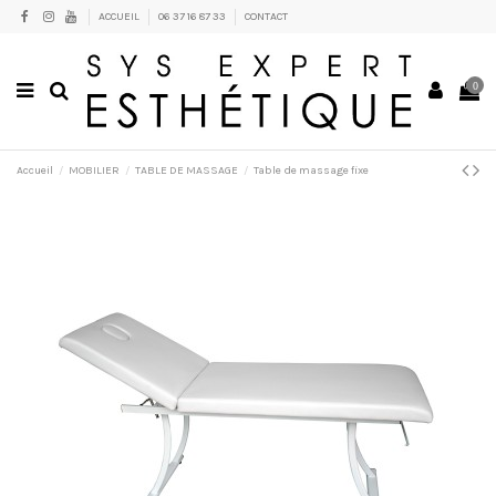
ACCUEIL
06 37 16 87 33
CONTACT
0
Accueil
MOBILIER
TABLE DE MASSAGE
Table de massage fixe