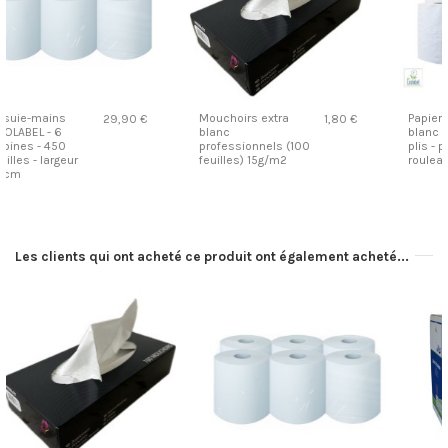
Mouchoirs extra
Papier toilette
1,80 €
37,90 €
blanc
blanc ECOLABEL - 2
professionnels (100
plis - pack de 96
feuilles) 15g/m2
rouleaux
Les clients qui ont acheté ce produit ont également acheté...