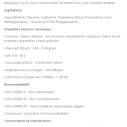
Appliquer sur la zone sélectionnée et retirer avec une serviette jetable.
Ingrédients
Aqua (Water), Glycerin, Carbomer, Propylene Glycol Diazolidinyl Urea,
Methylparaben, , Disodium EDTA Propylparaben
Propriétés physico-chimiques
▪ Couleur, Odeur, Aspect : Gel incolore, transparent, visqueux. Odeur à ses
matières premières (sans parfum)
▪ Densité (22ºC) : 1.00 – 1.02 g/ml
▪ pH: 5.9 – 6.3
▪ Viscosité (22ºC) : >1.000.000 mPa·s
▪ Impédance acoustique : 1.63 MRayls
▪ Efficience (à partir de 0.5MHz) : > 99.5%
Biocompatibilité
▪ ISO 10993-5 : Non cytotoxique.
▪ ISO 10993-10 : Non sensibilisante.
▪ ISO 10993-10 : Test d’irritation intracutané négatif.
Conclusion: Le produit est biocompatible.
Conservation et maintenance