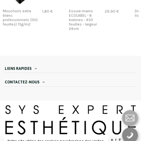
Essuie-mains
Draps d'examen
29,90 €
48,80 €
ECOLABEL - 6
lisses - 50 cm
bobines - 450
feuilles - largeur
24cm
LIENS RAPIDES
CONTACTEZ-NOUS