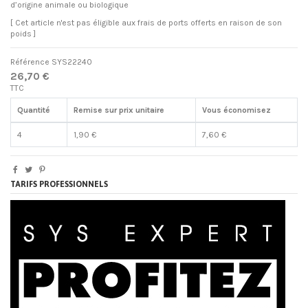
d’origine animale ou biologique
[ Cet article n'est pas éligible aux frais de ports offerts en raison de son
poids ]
Référence
SYS22240
26,70 €
TTC
Quantité
Remise sur prix unitaire
Vous économisez
4
1,90 €
7,60 €
TARIFS PROFESSIONNELS