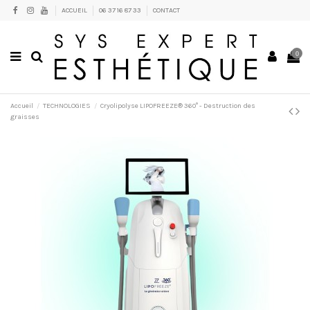
ACCUEIL
06 37 16 87 33
CONTACT
0
Accueil
TECHNOLOGIES
Cryolipolyse LIPOFREEZE® 360° - Destruction des
graisses