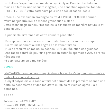
de réaliser l’expérience ultime de la cryolipolyse. Plus de résultats en
moins de temps, une sécurité inégalée, une sensation agréable, font de
LIPOFREEZE 360° votre partenaire pour une spécialisation idéale.
Grâce à une exposition prolongée au froid, LIPOFREEZE® 360 permet
d'éliminer jusqu'à 35% de masse graisseuse ciblée !
Cette technologie minceur redessine la silhouette de manière naturelle et
sans douleur.
La principale différence de cette dernière génération
- Des applicateurs en silicone pour traiter toutes les zones du corps
- Un refroidissement à 360 degrés de la zone traitées
- Plus de résultat en moins de séance : 35% de réduction des graisses
- Aspiration contrôlée pour une protection cutanée optimale (-20% de force
nécessaire)
- 4 applicateurs en simultanées
ZONES
INNOVATION : Nos nouveaux applicateurs brevetés s'adaptent désormais à
toutes les zones du corps.
La cryolipolyse cible la zone à traiter et permet dés la première séance une
perte de centimètres et des résultats durables et visibles après 3 à 4
semaines.
⭐⭐⭐⭐⭐
Puissance : +42°C à -11°C
Normes CE, ISO, TUV Médical
Formation professionnelle et suivi inclus