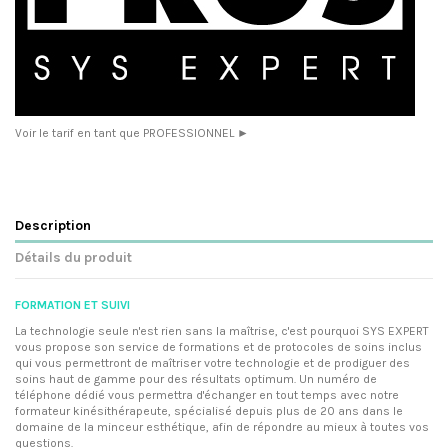
Voir le tarif en tant que PROFESSIONNEL ►
Description
Détails du produit
FORMATION ET SUIVI
La technologie seule n'est rien sans la maîtrise, c'est pourquoi SYS EXPERT
vous propose son service de formations et de protocoles de soins inclus
qui vous permettront de maîtriser votre technologie et de prodiguer des
soins haut de gamme pour des résultats optimum. Un numéro de
téléphone dédié vous permettra d'échanger en tout temps avec notre
formateur kinésithérapeute, spécialisé depuis plus de 20 ans dans le
domaine de la minceur esthétique, afin de répondre au mieux à toutes vos
questions.