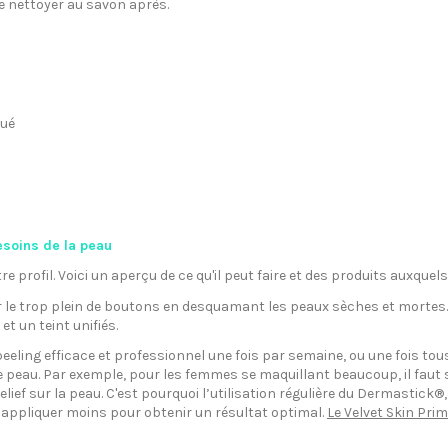
 le nettoyer au savon après.
tué
soins de la peau
re profil. Voici un aperçu de ce qu'il peut faire et des produits auxquel
r le trop plein de boutons en desquamant les peaux sèches et mortes. I
t un teint unifiés.
peeling efficace et professionnel une fois par semaine, ou une fois tou
peau. Par exemple, pour les femmes se maquillant beaucoup, il faut sa
lief sur la peau. C'est pourquoi l’utilisation régulière du Dermastick®
n appliquer moins pour obtenir un résultat optimal.
Le Velvet Skin Pri
.