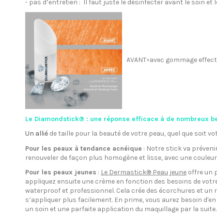
- pas d’entretien : Il faut juste le désinfecter avant le soin et
AVANT=avec gommage effec
Le Diamondstick® : une réponse efficace à de nombreux be
Un
allié
de taille pour la beauté de votre peau, quel que soit vot
Pour les peaux à tendance acnéique
: Notre stick va préveni
renouveler de façon plus homogène et lisse, avec une couleur e
Pour les peaux jeunes
:
Le
Dermastick® Peau jeune
offre un 
appliquez ensuite une crème en fonction des besoins de votre 
waterproof et professionnel. Cela crée des écorchures et un re
s’appliquer plus facilement. En prime, vous aurez besoin d'e
un soin et une parfaite application du maquillage par la suite