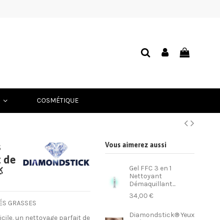
COSMÉTIQUE
'
s
Vous aimerez aussi
t de
Gel FFC 3 en 1

Nettoyant
Démaquillant...
34,00 €
RÉS GRASSES
Diamondstick® Yeux
ile, un nettoyage parfait de