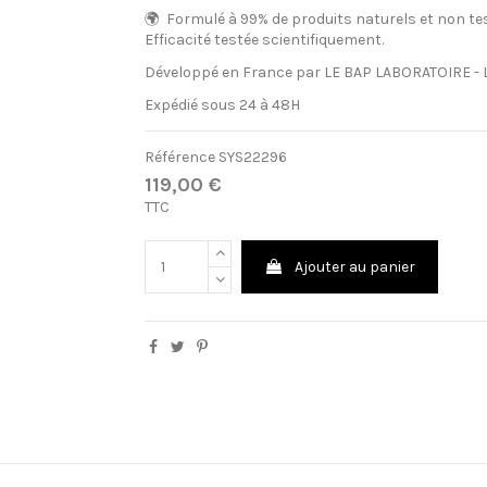
🌍 Formulé à 99% de produits naturels et non te
Efficacité testée scientifiquement.
Développé en France par LE BAP LABORATOIRE - 
Expédié sous 24 à 48H
Référence
SYS22296
119,00 €
TTC
Ajouter au panier