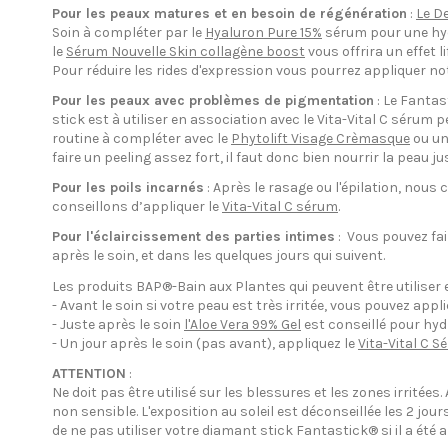
Pour les peaux matures et en besoin de régénération
:
Le D
Soin à compléter par le
Hyaluron Pure 15%
sérum pour une hyd
le
Sérum Nouvelle Skin collagène boost
vous offrira un effet 
Pour réduire les rides d'expression vous pourrez appliquer not
Pour les peaux avec problèmes de pigmentation
: Le Fantas
stick est à utiliser en association avec le
Vita-Vital C sérum
pe
routine à compléter avec le
Phytolift Visage Crèmasque
ou un
faire un peeling assez fort, il faut donc bien nourrir la peau ju
Pour les poils incarnés
: Après le rasage ou l'épilation, nous
conseillons d’appliquer le
Vita-Vital C sérum
.
Pour l'éclaircissement des parties intimes
: Vous pouvez fai
après le soin, et dans les quelques jours qui suivent.
Les produits BAP®-Bain aux Plantes qui peuvent être utilise
- Avant le soin si votre peau est très irritée, vous pouvez appl
- Juste après le soin
l'Aloe Vera 99% Gel
est conseillé pour hydr
- Un jour après le soin (pas avant), appliquez le
Vita-Vital C 
ATTENTION
:
Ne doit pas être utilisé sur les blessures et les zones irrité
non sensible. L'exposition au soleil est déconseillée les 2 jou
de ne pas utiliser votre diamant stick Fantastick® si il a été 