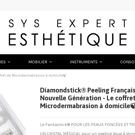
IES
MOBILIER
INSTRUMENTS
CONSO
ffret de Microdermabrasion à domicile🍃
Diamondstick® Peeling Françai
Nouvelle Génération - Le coffre
Microdermabrasion à domicile
Le Fantastick® POUR LES PEAUX FONCÉES ET T
UN CRISTAL MÉDICAL pour un peeling doux à domic