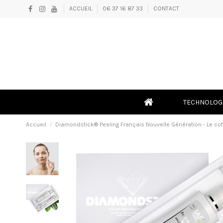
ACCUEIL
06 37 16 87 33
CONTACT
TECHNOLOG
Accueil
Diamondstick® Peeling Français Nouvelle Génération - Le co