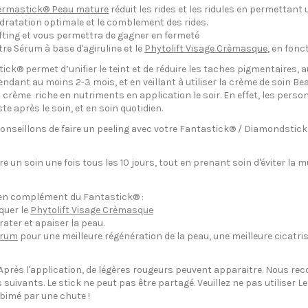
ermastick® Peau mature
réduit les rides et les ridules en permettant 
ratation optimale et le comblement des rides.
lifting et vous permettra de gagner en fermeté
re Sérum à base d'agiruline et le
Phytolift Visage Crèmasque
, en fonc
tick® permet d’unifier le teint et de réduire les taches pigmentaires, a
ndant au moins 2-3 mois, et en veillant à utiliser la crème de soin Bea
 crème riche en nutriments en application le soir. En effet, les per
ste après le soin, et en soin quotidien.
 conseillons de faire un peeling avec votre Fantastick® / Diamondstick®
re un soin une fois tous les 10 jours, tout en prenant soin d'éviter l
r en complément du Fantastick® :
iquer le
Phytolift Visage Crèmasque
ater et apaiser la peau.
Sérum
pour une meilleure régénération de la peau, une meilleure cicatrisa
es. Après l'application, de légères rougeurs peuvent apparaitre. Nous 
rs suivants. Le stick ne peut pas être partagé. Veuillez ne pas utiliser
abimé par une chute !