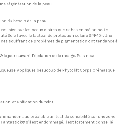
une régénération de la peau.
tion du besoin de la peau.
ussi bien sur les peaux claires que riches en mélanine. Le
uté Soleil avec le facteur de protection solaire SPF45+. Une
sonnes souffrant de problèmes de pigmentation ont tendance à
 le jour suivant l’épilation ou le rasage. Puis nous
a muqueuse. Appliquez beaucoup de
Phytolift Corps Crémasque
tion, et unification du teint.
recommandons au préalable un test de sensibilité sur une zone
 Le Fantastick® s'il est endommagé. Il est fortement conseillé