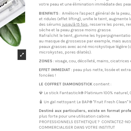
votre peau et une élimination immédiate des pea
BIENFAITS
: Améliore l'aspect général de la peau, 
et ridules (effet lifting), unifie le teint, augment
des sérums
jusqu'à 15 fois
, resserre les pores, 
sèche et la peau grasse moins grasse.
Rafraîchit le teint, gomme les hyperpigmentation
au masque de grossesse par exemple, mais aussi
peaux grasses avec acné microkystique légère (ci
microkystes, pores dilatés).
ZONES
: visage, cou, décolleté, mains, cicatrices
EFFET IMMEDIAT
: peau plus nette, lissée et extr
foncées !
LE COFFRET DIAMONDSTICK
contient :
💎 Le stick Fantastick® Platinium 100% naturel, C
🧴 Un gel nettoyant Le BAP® "Fruit Fresh Clean" 
Destiné aux particuliers, existe en format prof
plus forte pour une utilisation cabine.
PROFESSIONNELS ESTHETIQUE ? CONTACTEZ-NO
COMMERCIALISER DANS VOTRE INSTITUT