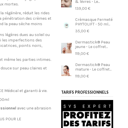
& lèvres - Le...
ux mortes.
139,00 €
la régénère, réduit les rides
e la pénétration des crèmes et
Crèmasque Fermeté
rend la peau sèche moins
PHYTOLIFT - 50 ml...
35,00 €
s légères dues au soleil ou
 les imperfections des
Dermastick® Peau
catrices, points noirs,
jeune - Le coffret...
119,00 €
 et même les parties intimes.
Dermastick® Peau
a douce sur peau claires et
mature - Le coffret...
119,00 €
E Médical et garanti à vie.
TARIFS PROFESSIONNELS
100ml
essionnel
avec une abrasion
US POUR LE