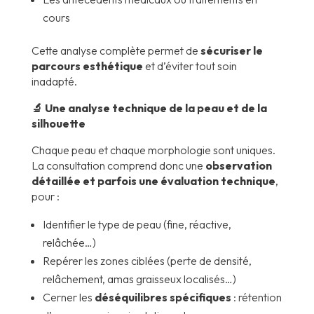
cours
Cette analyse complète permet de
sécuriser le
parcours esthétique
et d’éviter tout soin
inadapté.
🔬 Une analyse technique de la peau et de la
silhouette
Chaque peau et chaque morphologie sont uniques.
La consultation comprend donc une
observation
détaillée et parfois une évaluation technique
,
pour :
Identifier le type de peau (fine, réactive,
relâchée…)
Repérer les zones ciblées (perte de densité,
relâchement, amas graisseux localisés…)
Cerner les
déséquilibres spécifiques
: rétention