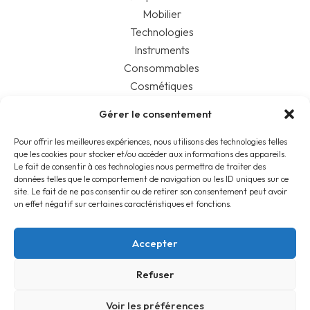
Mobilier
Technologies
Instruments
Consommables
Cosmétiques
Nos services
Gérer le consentement
À propos
Témoignages
Pour offrir les meilleures expériences, nous utilisons des technologies telles
que les cookies pour stocker et/ou accéder aux informations des appareils.
Blog
Le fait de consentir à ces technologies nous permettra de traiter des
Contact
données telles que le comportement de navigation ou les ID uniques sur ce
site. Le fait de ne pas consentir ou de retirer son consentement peut avoir
un effet négatif sur certaines caractéristiques et fonctions.
Mentions légales
Accepter
Refuser
© 2022-23 – SYS EXPERT
Webdesign : Mon studio web
Voir les préférences